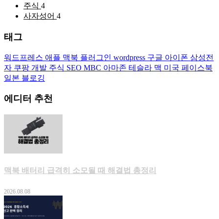
주식
4
사자성어
4
태그
워드프레스
애플
맥북
플러그인
wordpress
구글
아이폰
삼성전
자
쿠팡
개발
주식
SEO
MBC
아마존
테슬라
맥
미국
페이스북
일본
블로깅
에디터 추천
맥북 배터리 급격히 소모될 때 해결법 총정리
2026.08.08