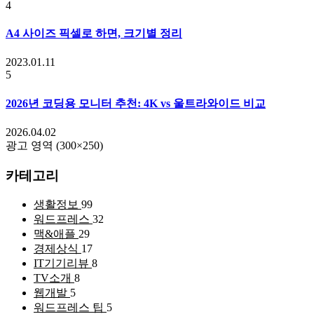
4
A4 사이즈 픽셀로 하면, 크기별 정리
2023.01.11
5
2026년 코딩용 모니터 추천: 4K vs 울트라와이드 비교
2026.04.02
광고 영역 (300×250)
카테고리
생활정보
99
워드프레스
32
맥&애플
29
경제상식
17
IT기기리뷰
8
TV소개
8
웹개발
5
워드프레스 팁
5