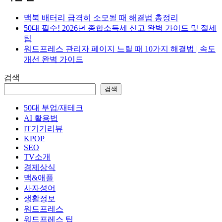
맥북 배터리 급격히 소모될 때 해결법 총정리
50대 필수! 2026년 종합소득세 신고 완벽 가이드 및 절세
팁
워드프레스 관리자 페이지 느릴 때 10가지 해결법 | 속도
개선 완벽 가이드
검색
검색
50대 부업/재테크
AI 활용법
IT기기리뷰
KPOP
SEO
TV소개
경제상식
맥&애플
사자성어
생활정보
워드프레스
워드프레스 팁