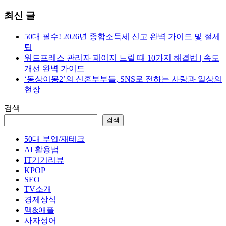
색:
최신 글
50대 필수! 2026년 종합소득세 신고 완벽 가이드 및 절세
팁
워드프레스 관리자 페이지 느릴 때 10가지 해결법 | 속도
개선 완벽 가이드
‘동상이몽2’의 신혼부부들, SNS로 전하는 사랑과 일상의
현장
검색
검색
50대 부업/재테크
AI 활용법
IT기기리뷰
KPOP
SEO
TV소개
경제상식
맥&애플
사자성어