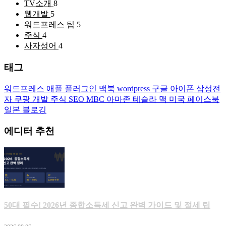
TV소개
8
웹개발
5
워드프레스 팁
5
주식
4
사자성어
4
태그
워드프레스
애플
플러그인
맥북
wordpress
구글
아이폰
삼성전
자
쿠팡
개발
주식
SEO
MBC
아마존
테슬라
맥
미국
페이스북
일본
블로깅
에디터 추천
50대 필수! 2026년 종합소득세 신고 완벽 가이드 및 절세 팁