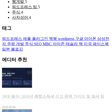
웹개발
5
워드프레스 팁
5
주식
4
사자성어
4
태그
워드프레스
애플
플러그인
맥북
wordpress
구글
아이폰
삼성전
자
쿠팡
개발
주식
SEO
MBC
아마존
테슬라
맥
미국
페이스북
일본
블로깅
에디터 추천
50대 필수! 2026년 종합소득세 신고 완벽 가이드 및 절세 팁
2026.08.06