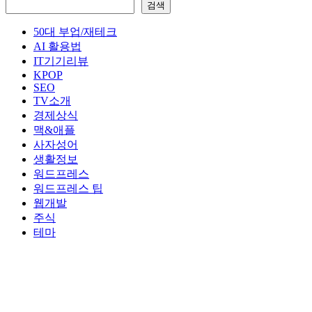
검색
50대 부업/재테크
AI 활용법
IT기기리뷰
KPOP
SEO
TV소개
경제상식
맥&애플
사자성어
생활정보
워드프레스
워드프레스 팁
웹개발
주식
테마