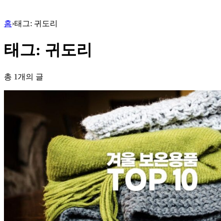
홈
›
태그: 귀도리
태그: 귀도리
총 1개의 글