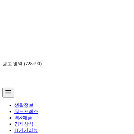
광고 영역 (728×90)
생활정보
워드프레스
맥&애플
경제상식
IT기기리뷰