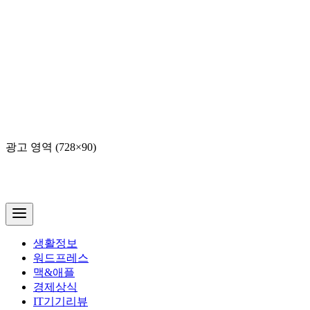
광고 영역 (728×90)
생활정보
워드프레스
맥&애플
경제상식
IT기기리뷰