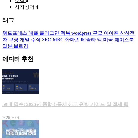
주식
4
사자성어
4
태그
워드프레스
애플
플러그인
맥북
wordpress
구글
아이폰
삼성전
자
쿠팡
개발
주식
SEO
MBC
아마존
테슬라
맥
미국
페이스북
일본
블로깅
에디터 추천
50대 필수! 2026년 종합소득세 신고 완벽 가이드 및 절세 팁
2026.08.06