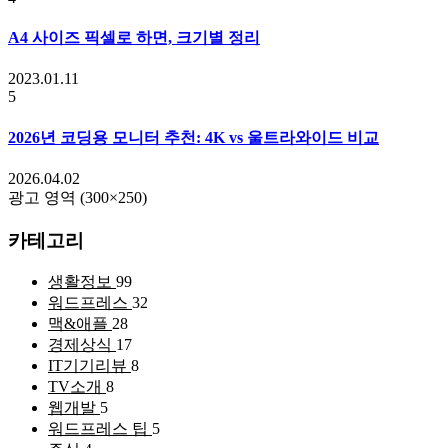
A4 사이즈 픽셀로 하면, 크기별 정리
2023.01.11
5
2026년 코딩용 모니터 추천: 4K vs 울트라와이드 비교
2026.04.02
광고 영역 (300×250)
카테고리
생활정보
99
워드프레스
32
맥&애플
28
경제상식
17
IT기기리뷰
8
TV소개
8
웹개발
5
워드프레스 팁
5