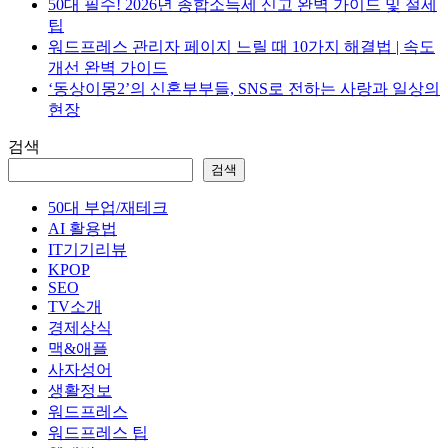
50대 필수! 2026년 종합소득세 신고 완벽 가이드 및 절세
팁
워드프레스 관리자 페이지 느릴 때 10가지 해결법 | 속도
개선 완벽 가이드
‘동상이몽2’의 신혼부부들, SNS로 전하는 사랑과 일상의
현장
검색
검색
50대 부업/재테크
AI 활용법
IT기기리뷰
KPOP
SEO
TV소개
경제상식
맥&애플
사자성어
생활정보
워드프레스
워드프레스 팁