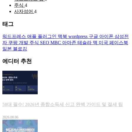
주식
4
사자성어
4
태그
워드프레스
애플
플러그인
맥북
wordpress
구글
아이폰
삼성전
자
쿠팡
개발
주식
SEO
MBC
아마존
테슬라
맥
미국
페이스북
일본
블로깅
에디터 추천
50대 필수! 2026년 종합소득세 신고 완벽 가이드 및 절세 팁
2026.08.06