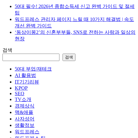
50대 필수! 2026년 종합소득세 신고 완벽 가이드 및 절세
팁
워드프레스 관리자 페이지 느릴 때 10가지 해결법 | 속도
개선 완벽 가이드
‘동상이몽2’의 신혼부부들, SNS로 전하는 사랑과 일상의
현장
검색
검색
50대 부업/재테크
AI 활용법
IT기기리뷰
KPOP
SEO
TV소개
경제상식
맥&애플
사자성어
생활정보
워드프레스