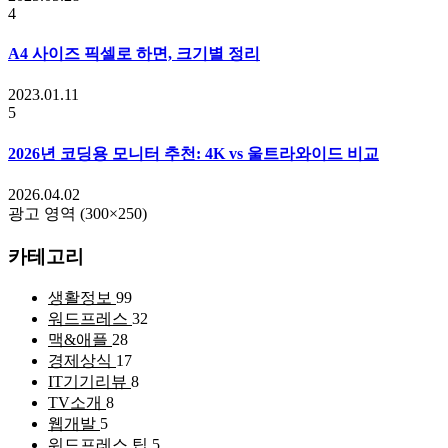
4
A4 사이즈 픽셀로 하면, 크기별 정리
2023.01.11
5
2026년 코딩용 모니터 추천: 4K vs 울트라와이드 비교
2026.04.02
광고 영역 (300×250)
카테고리
생활정보
99
워드프레스
32
맥&애플
28
경제상식
17
IT기기리뷰
8
TV소개
8
웹개발
5
워드프레스 팁
5