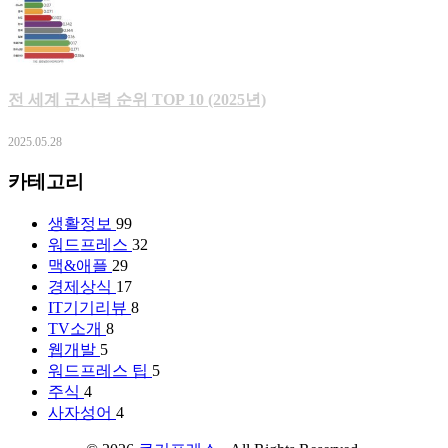
전 세계 군사력 순위 TOP 10 (2025년)
2025.05.28
카테고리
생활정보
99
워드프레스
32
맥&애플
29
경제상식
17
IT기기리뷰
8
TV소개
8
웹개발
5
워드프레스 팁
5
주식
4
사자성어
4