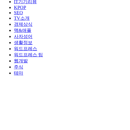
IT기기리뷰
KPOP
SEO
TV소개
경제상식
맥&애플
사자성어
생활정보
워드프레스
워드프레스 팁
웹개발
주식
테마