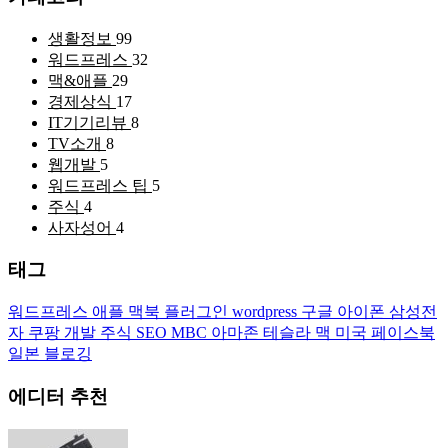
생활정보
99
워드프레스
32
맥&애플
29
경제상식
17
IT기기리뷰
8
TV소개
8
웹개발
5
워드프레스 팁
5
주식
4
사자성어
4
태그
워드프레스
애플
맥북
플러그인
wordpress
구글
아이폰
삼성전
자
쿠팡
개발
주식
SEO
MBC
아마존
테슬라
맥
미국
페이스북
일본
블로깅
에디터 추천