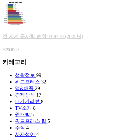
전 세계 군사력 순위 TOP 10 (2025년)
2025.05.28
카테고리
생활정보
99
워드프레스
32
맥&애플
29
경제상식
17
IT기기리뷰
8
TV소개
8
웹개발
5
워드프레스 팁
5
주식
4
사자성어
4