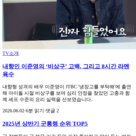
TV소개
내향인 이준영의 ‘비상구’ 고백, 그리고 8시간 라멘
육수
내향형 성격의 배우 이준영이 JTBC '냉장고를 부탁해'에 출연
해 아이돌 시절 비상구를 보며 심리 안정을 찾았던 고충과 함
께 셰프 수준의 요리 실력을 선보였습니다.
2026.06.02
·
6분 읽기
·
댓글 2
2025년 상반기 군통령 순위 TOP5