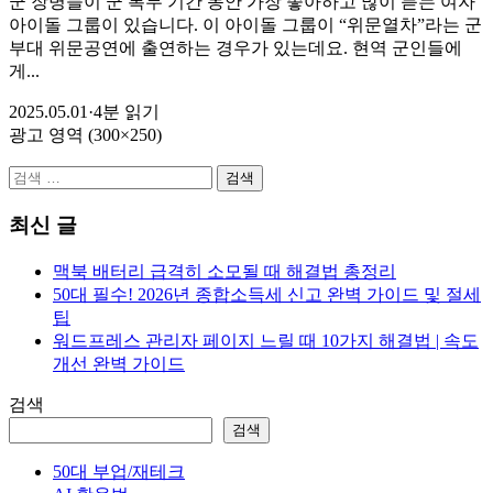
군 장병들이 군 복무 기간 동안 가장 좋아하고 많이 듣는 여자
아이돌 그룹이 있습니다. 이 아이돌 그룹이 “위문열차”라는 군
부대 위문공연에 출연하는 경우가 있는데요. 현역 군인들에
게...
2025.05.01
·
4분 읽기
광고 영역 (300×250)
검
색:
최신 글
맥북 배터리 급격히 소모될 때 해결법 총정리
50대 필수! 2026년 종합소득세 신고 완벽 가이드 및 절세
팁
워드프레스 관리자 페이지 느릴 때 10가지 해결법 | 속도
개선 완벽 가이드
검색
검색
50대 부업/재테크