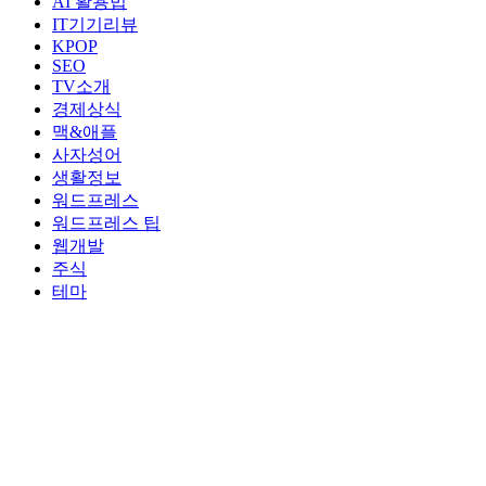
AI 활용법
IT기기리뷰
KPOP
SEO
TV소개
경제상식
맥&애플
사자성어
생활정보
워드프레스
워드프레스 팁
웹개발
주식
테마