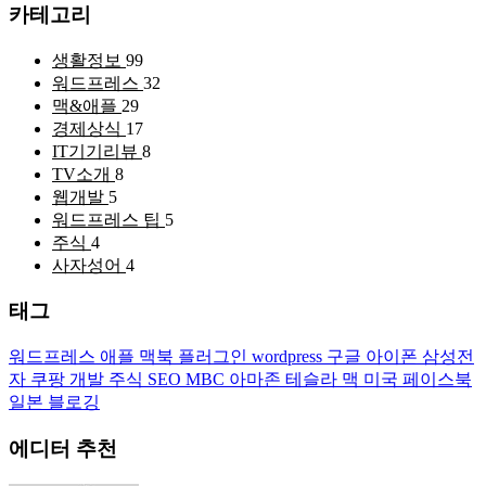
카테고리
생활정보
99
워드프레스
32
맥&애플
29
경제상식
17
IT기기리뷰
8
TV소개
8
웹개발
5
워드프레스 팁
5
주식
4
사자성어
4
태그
워드프레스
애플
맥북
플러그인
wordpress
구글
아이폰
삼성전
자
쿠팡
개발
주식
SEO
MBC
아마존
테슬라
맥
미국
페이스북
일본
블로깅
에디터 추천