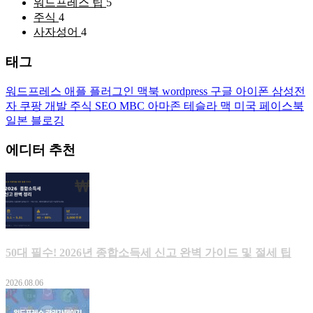
워드프레스 팁
5
주식
4
사자성어
4
태그
워드프레스
애플
플러그인
맥북
wordpress
구글
아이폰
삼성전
자
쿠팡
개발
주식
SEO
MBC
아마존
테슬라
맥
미국
페이스북
일본
블로깅
에디터 추천
50대 필수! 2026년 종합소득세 신고 완벽 가이드 및 절세 팁
2026.08.06