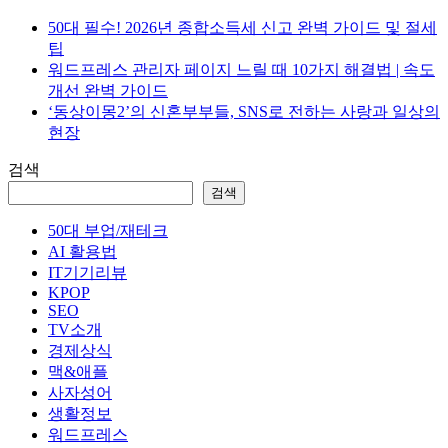
50대 필수! 2026년 종합소득세 신고 완벽 가이드 및 절세
팁
워드프레스 관리자 페이지 느릴 때 10가지 해결법 | 속도
개선 완벽 가이드
‘동상이몽2’의 신혼부부들, SNS로 전하는 사랑과 일상의
현장
검색
검색
50대 부업/재테크
AI 활용법
IT기기리뷰
KPOP
SEO
TV소개
경제상식
맥&애플
사자성어
생활정보
워드프레스