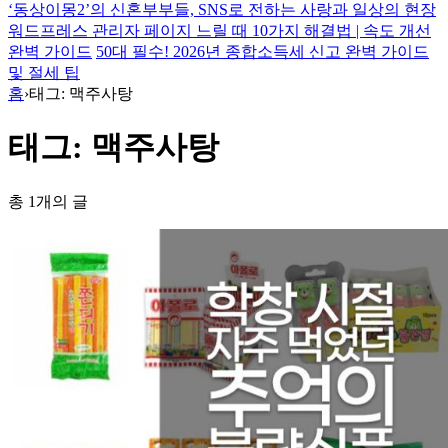
‘동상이몽2’의 신혼부부들, SNS로 전하는 사랑과 일상의 현장
워드프레스 관리자 페이지 느릴 때 10가지 해결법 | 속도 개선
완벽 가이드
50대 필수! 2026년 종합소득세 신고 완벽 가이드
및 절세 팁
홈
›
태그: 맥주사탕
태그: 맥주사탕
총 1개의 글