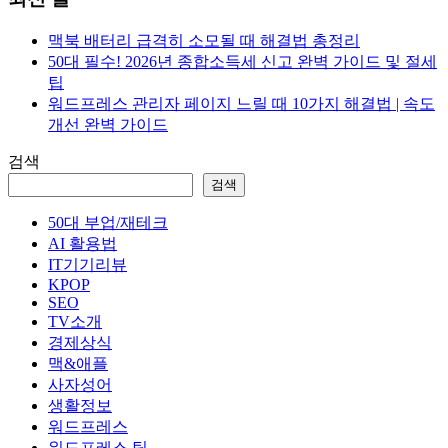
맥북 배터리 급격히 소모될 때 해결법 총정리
50대 필수! 2026년 종합소득세 신고 완벽 가이드 및 절세
팁
워드프레스 관리자 페이지 느릴 때 10가지 해결법 | 속도
개선 완벽 가이드
검색
검색
50대 부업/재테크
AI 활용법
IT기기리뷰
KPOP
SEO
TV소개
경제상식
맥&애플
사자성어
생활정보
워드프레스
워드프레스 팁