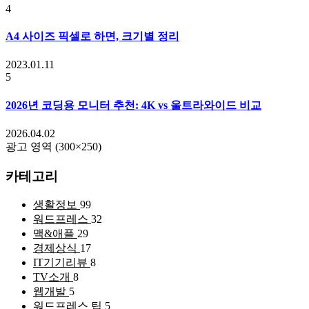
4
A4 사이즈 픽셀로 하면, 크기별 정리
2023.01.11
5
2026년 코딩용 모니터 추천: 4K vs 울트라와이드 비교
2026.04.02
광고 영역 (300×250)
카테고리
생활정보
99
워드프레스
32
맥&애플
29
경제상식
17
IT기기리뷰
8
TV소개
8
웹개발
5
워드프레스 팁
5