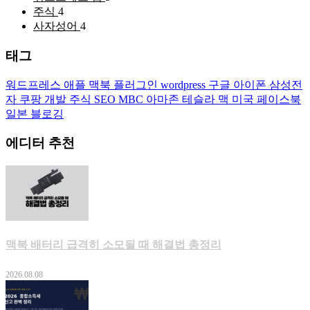
주식
4
사자성어
4
태그
워드프레스
애플
맥북
플러그인
wordpress
구글
아이폰
삼성전
자
쿠팡
개발
주식
SEO
MBC
아마존
테슬라
맥
미국
페이스북
일본
블로깅
에디터 추천
맥북 배터리 급격히 소모될 때 해결법 총정리
2026.08.08