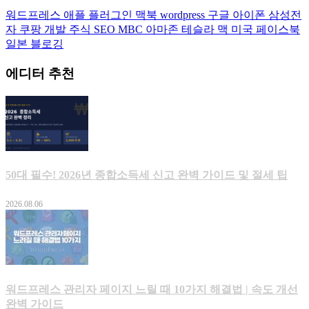
워드프레스
애플
플러그인
맥북
wordpress
구글
아이폰
삼성전
자
쿠팡
개발
주식
SEO
MBC
아마존
테슬라
맥
미국
페이스북
일본
블로깅
에디터 추천
50대 필수! 2026년 종합소득세 신고 완벽 가이드 및 절세 팁
2026.08.06
워드프레스 관리자 페이지 느릴 때 10가지 해결법 | 속도 개선
완벽 가이드