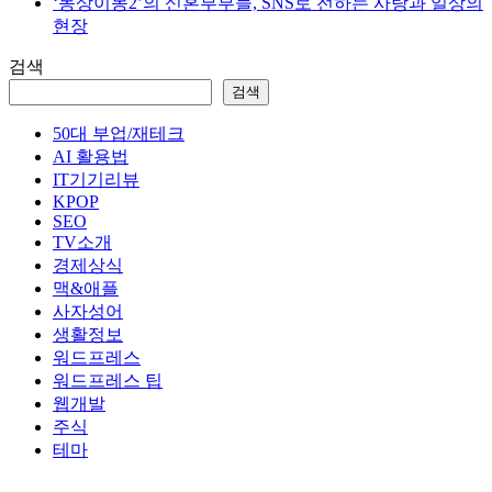
‘동상이몽2’의 신혼부부들, SNS로 전하는 사랑과 일상의
현장
검색
검색
50대 부업/재테크
AI 활용법
IT기기리뷰
KPOP
SEO
TV소개
경제상식
맥&애플
사자성어
생활정보
워드프레스
워드프레스 팁
웹개발
주식
테마