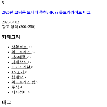
5
2026년 코딩용 모니터 추천: 4K vs 울트라와이드 비교
2026.04.02
광고 영역 (300×250)
카테고리
생활정보
99
워드프레스
32
맥&애플
28
경제상식
17
IT기기리뷰
8
TV소개
8
웹개발
5
워드프레스 팁
5
주식
4
사자성어
4
태그